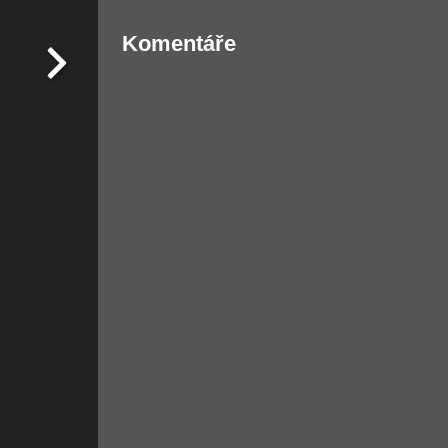
Komentáře
Žádné komentáře nebyly přidány.