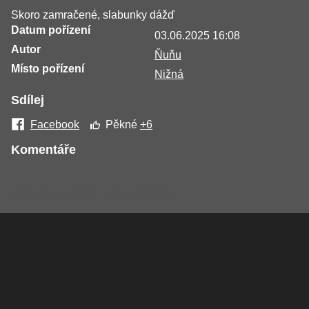
Skoro zamračené, slabunky dážď
Datum pořízení
03.06.2025 16:08
Autor
Ňuňu
Místo pořízení
Nižná
Sdílej
Facebook
Pěkné
+6
Komentáře
Žádné komentáře nebyly přidány.