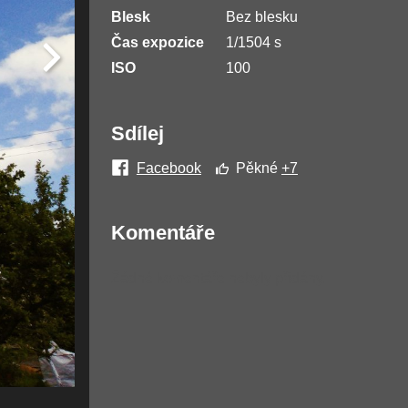
Blesk
Bez blesku
Čas expozice
1/1504 s
ISO
100
Sdílej
Facebook
Pěkné
+7
Komentáře
Žádné komentáře nebyly přidány.