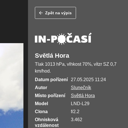
Zpět na výpis
Světlá Hora
Tlak 1013 hPa, vlhkost 70%, vítzr SZ 0,7
km/hod.
Datum pořízení
27.05.2025 11:24
Autor
Slunečník
Místo pořízení
Světlá Hora
Model
LND-L29
Clona
f/2.2
Ohnisková
3.462
vzdálenost