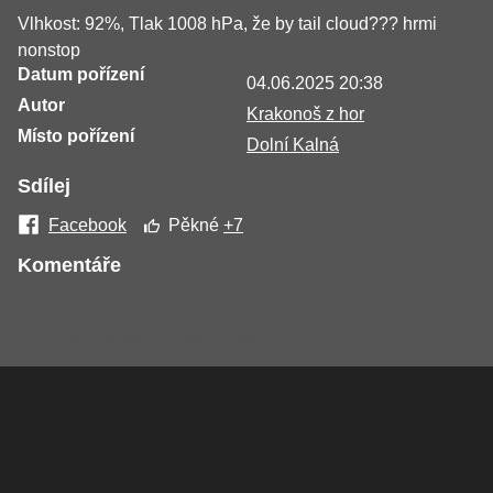
Vlhkost: 92%, Tlak 1008 hPa, že by tail cloud??? hrmi
nonstop
Datum pořízení
04.06.2025 20:38
Autor
Krakonoš z hor
Místo pořízení
Dolní Kalná
Sdílej
Facebook
Pěkné
+7
Komentáře
Žádné komentáře nebyly přidány.