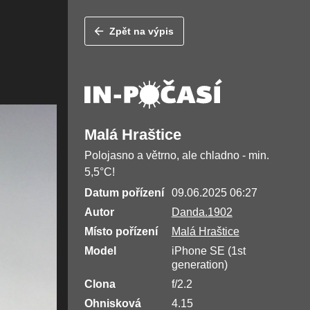
Zpět na výpis
Malá Hraštice
Polojasno a větrno, ale chladno - min.
5,5°C!
Datum pořízení
09.06.2025 06:27
Autor
Danda.1902
Místo pořízení
Malá Hraštice
Model
iPhone SE (1st
generation)
Clona
f/2.2
Ohnisková
4.15