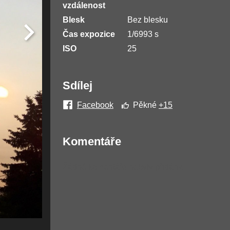
vzdálenost
Blesk
Bez blesku
Čas expozice
1/6993 s
ISO
25
Sdílej
Facebook
Pěkné
+15
Komentáře
Žádné komentáře nebyly přidány.