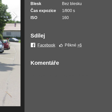
Blesk
Bez blesku
Čas expozice
1/800 s
ISO
160
Sdílej
Facebook
Pěkné
+6
Komentáře
Žádné komentáře nebyly přidány.