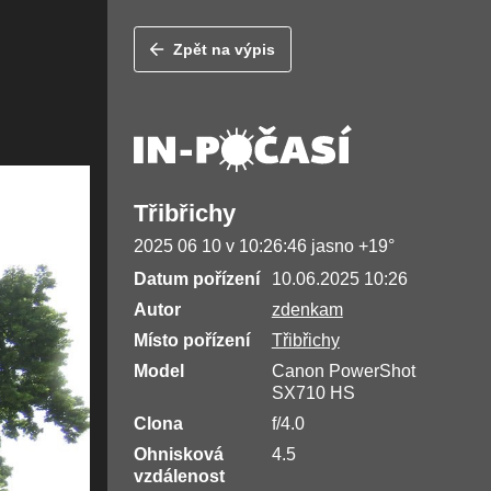
Zpět na výpis
Třibřichy
2025 06 10 v 10:26:46 jasno +19°
Datum pořízení
10.06.2025 10:26
Autor
zdenkam
Místo pořízení
Třibřichy
Model
Canon PowerShot
SX710 HS
Clona
f/4.0
Ohnisková
4.5
vzdálenost