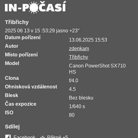
Třibřichy
2025 06 13 v 15 :53:29 jasno +23°
Datum pořízení
13.06.2025 15:53
Autor
zdenkam
Místo pořízení
Třibřichy
Model
Canon PowerShot SX710
HS
Clona
f/4.0
Ohnisková vzdálenost
4.5
Blesk
Bez blesku
Čas expozice
1/640 s
ISO
80
Sdílej
Facebook
Pěkné
+5