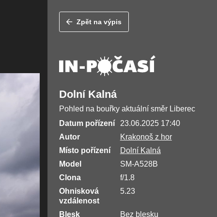
Zpět na výpis
Dolní Kalná
Pohled na bouřky aktuální směr Liberec
Datum pořízení
23.06.2025 17:40
Autor
Krakonoš z hor
Místo pořízení
Dolní Kalná
Model
SM-A528B
Clona
f/1.8
Ohnisková
5.23
vzdálenost
Blesk
Bez blesku