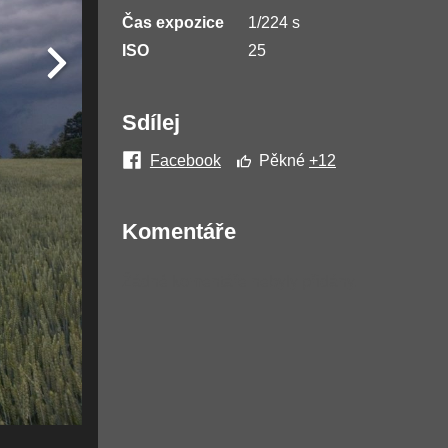
Čas expozice
1/224 s
ISO
25
Sdílej
Facebook
Pěkné
+12
Komentáře
Žádné komentáře nebyly přidány.