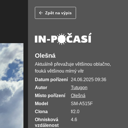
Zpět na výpis
Olešná
Aktuálně převažuje většinou oblačno,
fouká většinou mírný vítr
Datum pořízení
24.06.2025 09:36
Autor
Tutugon
Místo pořízení
Olešná
Model
SM-A515F
Clona
f/2.0
Ohnisková
4.6
vzdálenost