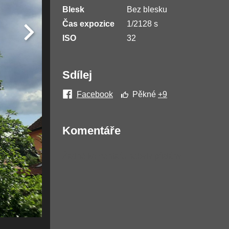
Blesk
Bez blesku
Čas expozice
1/2128 s
ISO
32
Sdílej
Facebook
Pěkné
+9
Komentáře
Žádné komentáře nebyly přidány.