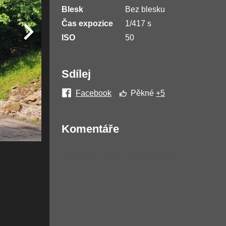
Blesk
Bez blesku
Čas expozice
1/417 s
ISO
50
Sdílej
Facebook
Pěkné
+5
Komentáře
Žádné komentáře nebyly přidány.