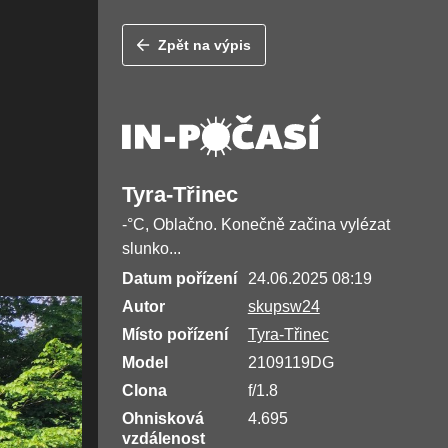
Zpět na výpis
Tyra-Třinec
-°C, Oblačno. Konečně začina vylézat
slunko...
Datum pořízení
24.06.2025 08:19
Autor
skupsw24
Místo pořízení
Tyra-Třinec
Model
2109119DG
Clona
f/1.8
Ohnisková
4.695
vzdálenost