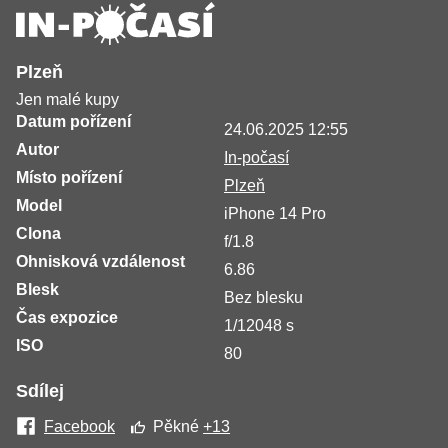
Plzeň
Jen malé kupy
Datum pořízení
24.06.2025 12:55
Autor
In-počasí
Místo pořízení
Plzeň
Model
iPhone 14 Pro
Clona
f/1.8
Ohnisková vzdálenost
6.86
Blesk
Bez blesku
Čas expozice
1/12048 s
ISO
80
Sdílej
Facebook
Pěkné
+13