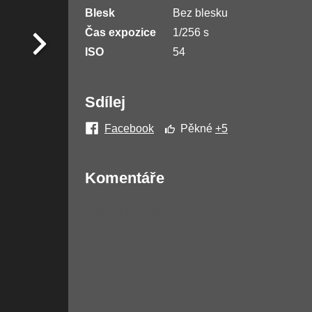
Blesk
Bez blesku
Čas expozice
1/256 s
ISO
54
Sdílej
Facebook
Pěkné
+5
Komentáře
Žádné komentáře nebyly přidány.