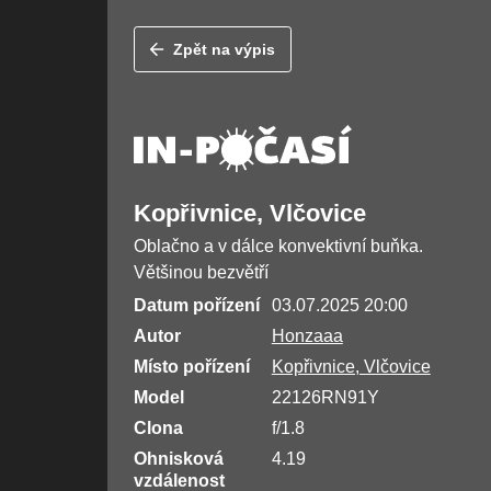
Zpět na výpis
Kopřivnice, Vlčovice
Oblačno a v dálce konvektivní buňka.
Většinou bezvětří
Datum pořízení
03.07.2025 20:00
Autor
Honzaaa
Místo pořízení
Kopřivnice, Vlčovice
Model
22126RN91Y
Clona
f/1.8
Ohnisková
4.19
vzdálenost