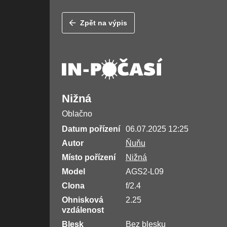
Zpět na výpis
Nižná
Oblačno
Datum pořízení
06.07.2025 12:25
Autor
Ňuňu
Místo pořízení
Nižná
Model
AGS2-L09
Clona
f/2.4
Ohnisková
2.25
vzdálenost
Blesk
Bez blesku