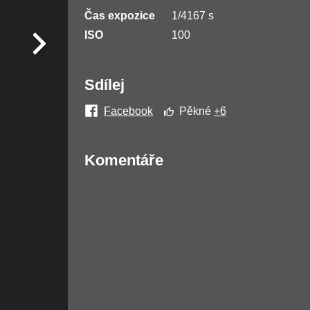
Čas expozice
1/4167 s
ISO
100
Sdílej
Facebook
Pěkné
+6
Komentáře
Žádné komentáře nebyly přidány.