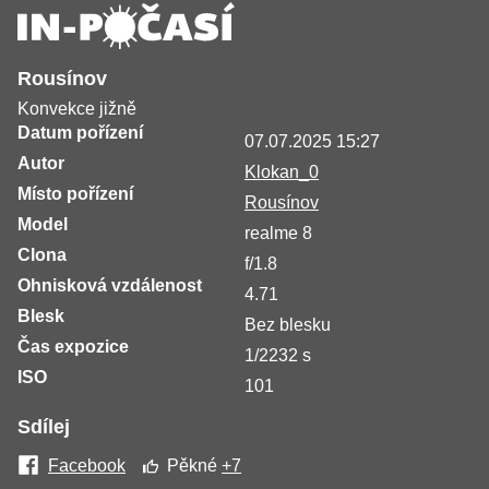
Rousínov
Konvekce jižně
Datum pořízení
07.07.2025 15:27
Autor
Klokan_0
Místo pořízení
Rousínov
Model
realme 8
Clona
f/1.8
Ohnisková vzdálenost
4.71
Blesk
Bez blesku
Čas expozice
1/2232 s
ISO
101
Sdílej
Facebook
Pěkné
+7