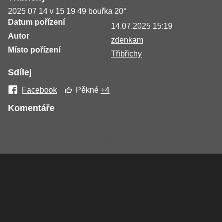
2025 07 14 v 15 19 49 bouřka 20°
Datum pořízení
14.07.2025 15:19
Autor
zdenkam
Místo pořízení
Třibřichy
Sdílej
Facebook
Pěkné
+4
Komentáře
Žádné komentáře nebyly přidány.