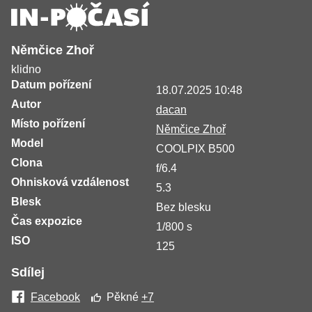
Němčice Zhoř
klidno
Datum pořízení
18.07.2025 10:48
Autor
dacan
Místo pořízení
Němčice Zhoř
Model
COOLPIX B500
Clona
f/6.4
Ohnisková vzdálenost
5.3
Blesk
Bez blesku
Čas expozice
1/800 s
ISO
125
Sdílej
Facebook
Pěkné
+7