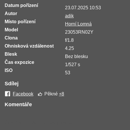
Datum pořízení
23.07.2025 10:53
Autor
adik
Místo pořízení
Horní Lomná
Model
23053RN02Y
Clona
f/1.8
Ohnisková vzdálenost
4.25
Blesk
Bez blesku
Čas expozice
1/527 s
ISO
53
Sdílej
Facebook
Pěkné
+8
Komentáře
Žádné komentáře nebyly přidány.