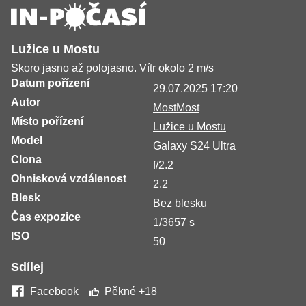
Lužice u Mostu
Skoro jasno až polojasno. Vítr okolo 2 m/s
Datum pořízení
29.07.2025 17:20
Autor
MostMost
Místo pořízení
Lužice u Mostu
Model
Galaxy S24 Ultra
Clona
f/2.2
Ohnisková vzdálenost
2.2
Blesk
Bez blesku
Čas expozice
1/3657 s
ISO
50
Sdílej
Facebook
Pěkné
+18