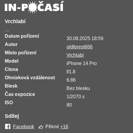
Vrchlabí
…
Datum pořízení
30.08.2025 18:59
Autor
oldforest666
Místo pořízení
Vrchlabí
Model
iPhone 14 Pro
Clona
f/1.8
Ohnisková vzdálenost
6.86
Blesk
Bez blesku
Čas expozice
1/2070 s
ISO
80
Sdílej
Facebook
Pěkné
+16