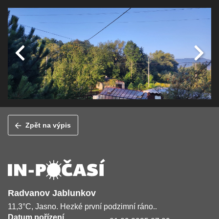
Zpět na výpis
Radvanov Jablunkov
11,3°C, Jasno. Hezké první podzimní ráno..
Datum pořízení