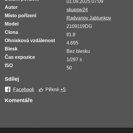
01.09.2025 07:09
Autor
skupsw24
Místo pořízení
Radvanov Jablunkov
Model
2109119DG
Clona
f/1.8
Ohnisková vzdálenost
4.695
Blesk
Bez blesku
Čas expozice
1/297 s
ISO
50
Sdílej
Facebook
Pěkné
+5
Komentáře
Žádné komentáře nebyly přidány.