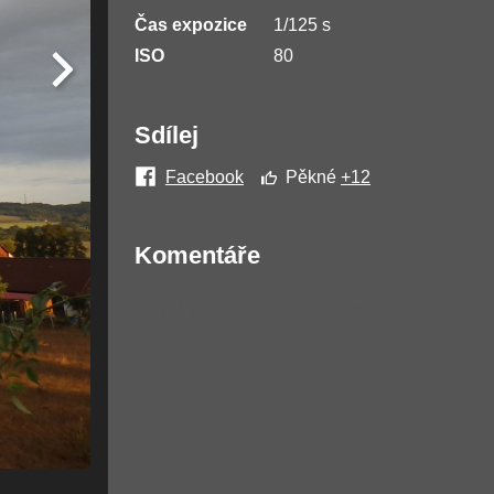
Čas expozice
1/125 s
ISO
80
Sdílej
Facebook
Pěkné
+12
Komentáře
Žádné komentáře nebyly přidány.