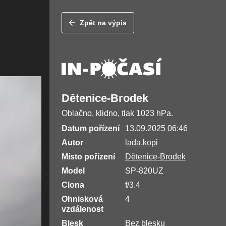
Zpět na výpis
Dětenice-Brodek
Oblačno, klidno, tlak 1023 hPa.
Datum pořízení
13.09.2025 06:46
Autor
lada.kopi
Místo pořízení
Dětenice-Brodek
Model
SP-820UZ
Clona
f/3.4
Ohnisková
4
vzdálenost
Blesk
Bez blesku