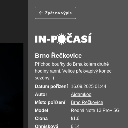
Zpět na výpis
Brno Řečkovice
Příchod bouřky do Brna kolem druhé
hodiny ranní. Velice překvapivý konec
sezóny. :)
Datum pořízení
16.09.2025 01:44
Autor
Aidamkoo
Místo pořízení
Brno Řečkovice
Model
Redmi Note 13 Pro+ 5G
Clona
f/1.6
Ohnisková
6.14