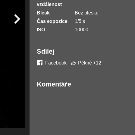
vzdálenost
Blesk
Bez blesku
Čas expozice
1/5 s
ISO
10000
Sdílej
Facebook
Pěkné
+12
Komentáře
Žádné komentáře nebyly přidány.