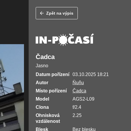
Zpět na výpis
Čadca
Jasno
Datum pořízení
03.10.2025 18:21
Autor
Ňuňu
Místo pořízení
Čadca
Model
AGS2-L09
Clona
f/2.4
Ohnisková
2.25
vzdálenost
Blesk
Bez blesku