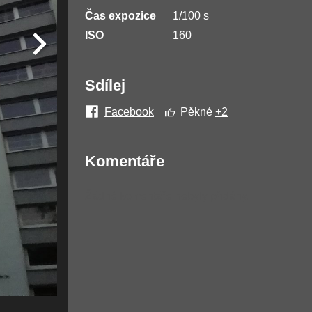
Čas expozice
1/100 s
ISO
160
Sdílej
Facebook
Pěkné
+2
Komentáře
Žádné komentáře nebyly přidány.