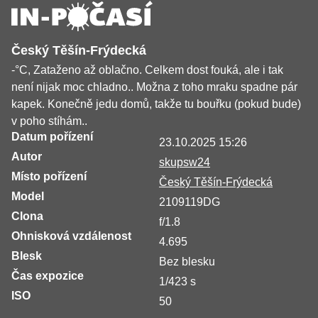
Český Těšín-Frýdecká
-°C, Zataženo až oblačno. Celkem dost fouká, ale i tak
není nijak moc chladno.. Možna z toho mraku spadne pár
kapek. Konečně jedu domů, takže tu bouřku (pokud bude)
v poho stíhám..
Datum pořízení
23.10.2025 15:26
Autor
skupsw24
Místo pořízení
Český Těšín-Frýdecká
Model
2109119DG
Clona
f/1.8
Ohnisková vzdálenost
4.695
Blesk
Bez blesku
Čas expozice
1/423 s
ISO
50