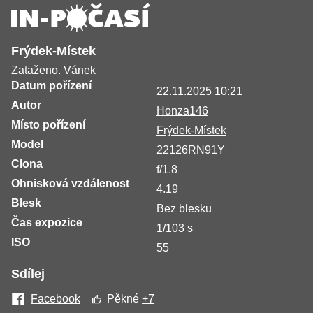
Frýdek-Místek
Zataženo. Vánek
Datum pořízení
22.11.2025 10:21
Autor
Honza146
Místo pořízení
Frýdek-Místek
Model
22126RN91Y
Clona
f/1.8
Ohnisková vzdálenost
4.19
Blesk
Bez blesku
Čas expozice
1/103 s
ISO
55
Sdílej
Facebook
Pěkné
+7