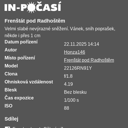
Frenštát pod Radhoštěm
Velmi slabé nevýrazné sněžení. Vánek, sníh poprašek,
někde i přes 1 cm
Datum pořízení
22.11.2025 14:14
Autor
Honza146
Místo pořízení
Frenštát pod Radhoštěm
Model
22126RN91Y
Clona
f/1.8
Ohnisková vzdálenost
4.19
Blesk
Bez blesku
Čas expozice
1/100 s
ISO
88
Sdílej