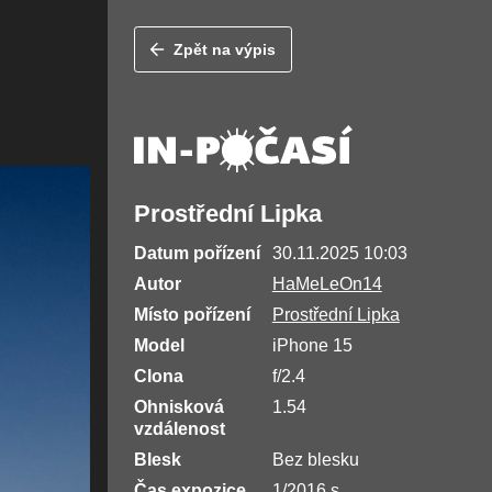
Zpět na výpis
Prostřední Lipka
Datum pořízení
30.11.2025 10:03
Autor
HaMeLeOn14
Místo pořízení
Prostřední Lipka
Model
iPhone 15
Clona
f/2.4
Ohnisková
1.54
vzdálenost
Blesk
Bez blesku
Čas expozice
1/2016 s