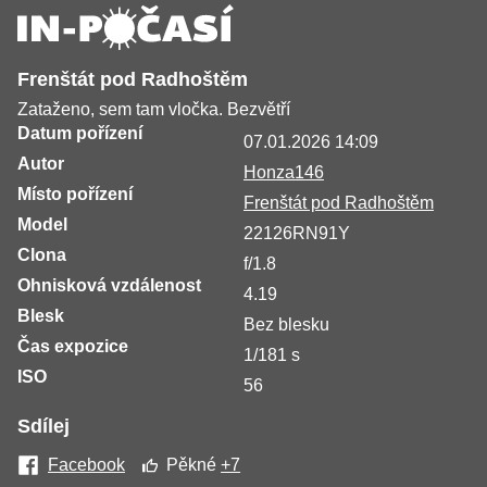
Frenštát pod Radhoštěm
Zataženo, sem tam vločka. Bezvětří
Datum pořízení
07.01.2026 14:09
Autor
Honza146
Místo pořízení
Frenštát pod Radhoštěm
Model
22126RN91Y
Clona
f/1.8
Ohnisková vzdálenost
4.19
Blesk
Bez blesku
Čas expozice
1/181 s
ISO
56
Sdílej
Facebook
Pěkné
+7