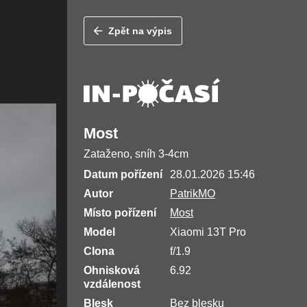
Zpět na výpis
Most
Zataženo, sníh 3-4cm
Datum pořízení
28.01.2026 15:46
Autor
PatrikMO
Místo pořízení
Most
Model
Xiaomi 13T Pro
Clona
f/1.9
Ohnisková
6.92
vzdálenost
Blesk
Bez blesku