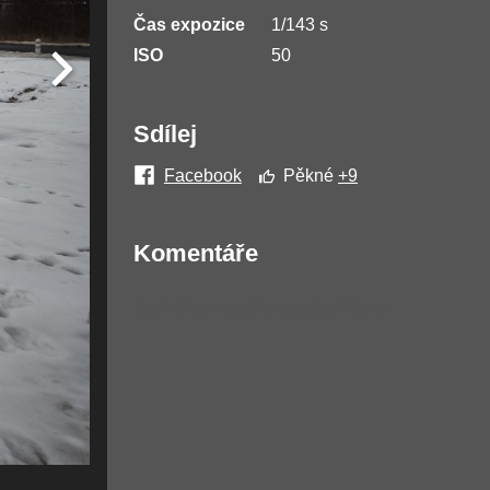
Čas expozice
1/143 s
ISO
50
Sdílej
Facebook
Pěkné
+9
Komentáře
Žádné komentáře nebyly přidány.