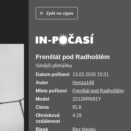
Zpět na výpis
Frenštát pod Radhoštěm
Silnější přeháňka
Datum pořízení
13.02.2026 15:31
Autor
Honza146
Místo pořízení
Frenštát pod Radhoštěm
Model
22126RN91Y
Clona
f/1.8
Ohnisková
4.19
vzdálenost
Blesk
Bez blesku