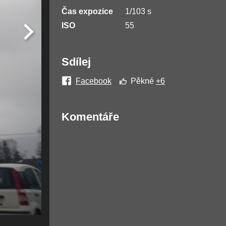
Čas expozice
1/103 s
ISO
55
Sdílej
Facebook
Pěkné
+6
Komentáře
Žádné komentáře nebyly přidány.