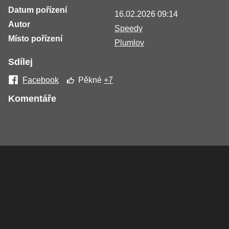
Datum pořízení
16.02.2026 09:14
Autor
Speedy
Místo pořízení
Plumlov
Sdílej
Facebook
Pěkné
+7
Komentáře
Žádné komentáře nebyly přidány.