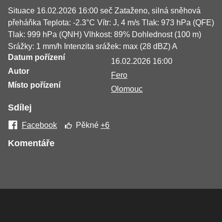
Situace 16.02.2026 16:00 seč Zataženo, silná sněhová
přeháňka Teplota: -2.3°C Vítr: J, 4 m/s Tlak: 973 hPa (QFE)
Tlak: 999 hPa (QNH) Vlhkost: 89% Dohlednost (100 m)
Srážky: 1 mm/h Intenzita srážek: max (28 dBZ) A
Datum pořízení
16.02.2026 16:00
Autor
Fero
Místo pořízení
Olomouc
Sdílej
Facebook
Pěkné
+6
Komentáře
Žádné komentáře nebyly přidány.