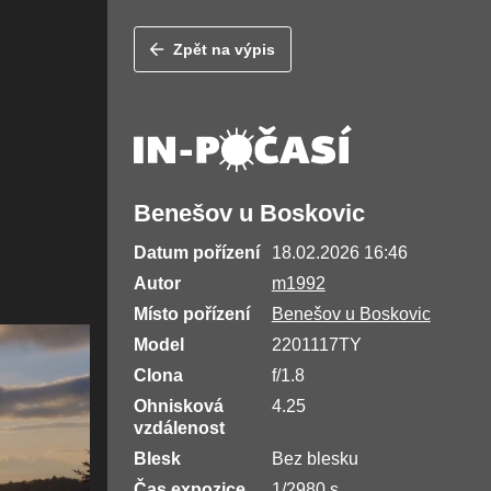
Zpět na výpis
Benešov u Boskovic
Datum pořízení
18.02.2026 16:46
Autor
m1992
Místo pořízení
Benešov u Boskovic
Model
2201117TY
Clona
f/1.8
Ohnisková
4.25
vzdálenost
Blesk
Bez blesku
Čas expozice
1/2980 s