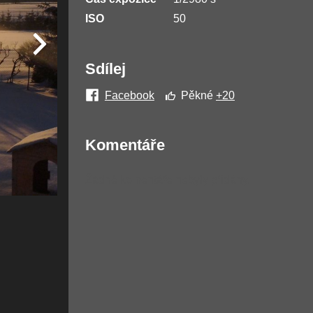
ISO
50
Sdílej
Facebook
Pěkné
+20
Komentáře
Žádné komentáře nebyly přidány.