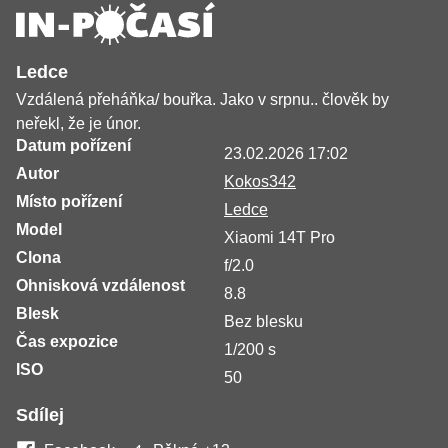
Ledce
Vzdálená přeháňka/ bouřka. Jako v srpnu.. člověk by
neřekl, že je únor.
Datum pořízení
23.02.2026 17:02
Autor
Kokos342
Místo pořízení
Ledce
Model
Xiaomi 14T Pro
Clona
f/2.0
Ohnisková vzdálenost
8.8
Blesk
Bez blesku
Čas expozice
1/200 s
ISO
50
Sdílej