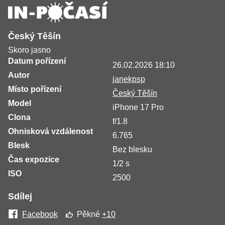
Český Těšín
Skoro jasno
Datum pořízení
26.02.2026 18:10
Autor
janekpsp
Místo pořízení
Český Těšín
Model
iPhone 17 Pro
Clona
f/1.8
Ohnisková vzdálenost
6.765
Blesk
Bez blesku
Čas expozice
1/2 s
ISO
2500
Sdílej
Facebook
Pěkné
+10