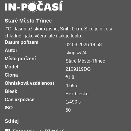
Staré Město-Třinec
-°C, Jasno až skoro jasno, Sníh: 0 cm. Sice je o cosi
chladněji jako včera, ale i tak je teplo..
Datum pořízení
02.03.2026 14:58
Autor
skupsw24
Místo pořízení
Staré Město-Třinec
Model
2109119DG
Clona
f/1.8
Ohnisková vzdálenost
4.695
Blesk
Bez blesku
Čas expozice
1/490 s
ISO
50
Sdílej