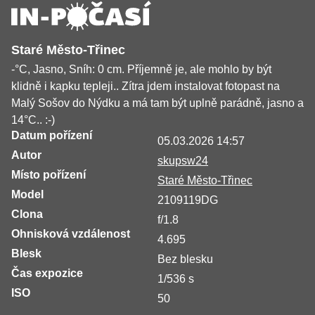
Staré Město-Třinec
-°C, Jasno, Sníh: 0 cm. Příjemně je, ale mohlo by být
klidně i kapku tepleji.. Zítra jdem instalovat fotopast na
Malý Sošov do Nýdku a má tam být uplně parádně, jasno a
14°C.. :-)
Datum pořízení
05.03.2026 14:57
Autor
skupsw24
Místo pořízení
Staré Město-Třinec
Model
2109119DG
Clona
f/1.8
Ohnisková vzdálenost
4.695
Blesk
Bez blesku
Čas expozice
1/536 s
ISO
50