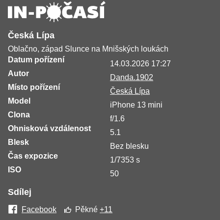
Česká Lípa
Oblačno, západ Slunce na Mnišských loukách
Datum pořízení
14.03.2026 17:27
Autor
Danda.1902
Místo pořízení
Česká Lípa
Model
iPhone 13 mini
Clona
f/1.6
Ohnisková vzdálenost
5.1
Blesk
Bez blesku
Čas expozice
1/7353 s
ISO
50
Sdílej
Facebook
Pěkné
+11