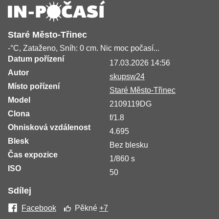
Staré Město-Třinec
-°C, Zataženo, Sníh: 0 cm. Nic moc počasí...
Datum pořízení
17.03.2026 14:56
Autor
skupsw24
Místo pořízení
Staré Město-Třinec
Model
2109119DG
Clona
f/1.8
Ohnisková vzdálenost
4.695
Blesk
Bez blesku
Čas expozice
1/860 s
ISO
50
Sdílej
Facebook
Pěkné
+7