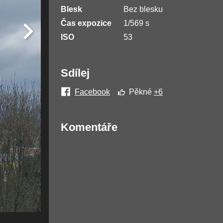
Blesk
Bez blesku
Čas expozice
1/569 s
ISO
53
Sdílej
Facebook
Pěkné
+6
Komentáře
Žádné komentáře nebyly přidány.