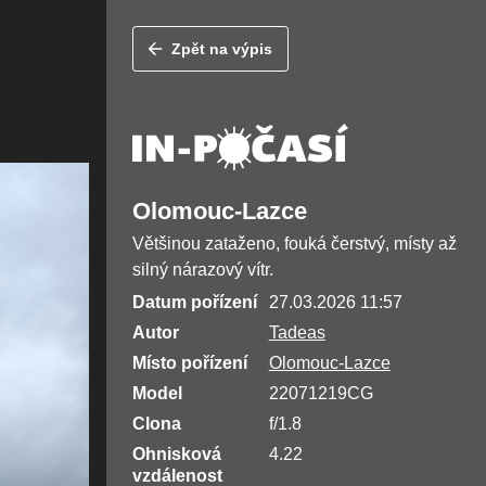
Zpět na výpis
Olomouc-Lazce
Většinou zataženo, fouká čerstvý, místy až
silný nárazový vítr.
Datum pořízení
27.03.2026 11:57
Autor
Tadeas
Místo pořízení
Olomouc-Lazce
Model
22071219CG
Clona
f/1.8
Ohnisková
4.22
vzdálenost