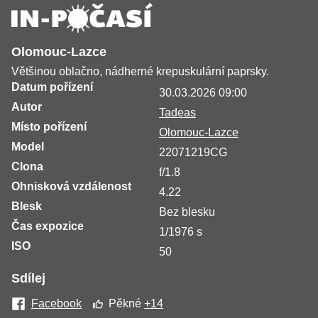
Olomouc-Lazce
Většinou oblačno, nádherné krepuskulární paprsky.
Datum pořízení
30.03.2026 09:00
Autor
Tadeas
Místo pořízení
Olomouc-Lazce
Model
22071219CG
Clona
f/1.8
Ohnisková vzdálenost
4.22
Blesk
Bez blesku
Čas expozice
1/1976 s
ISO
50
Sdílej
Facebook
Pěkné
+14