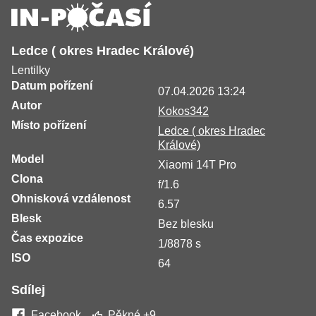
Ledce ( okres Hradec Králové)
Lentilky
Datum pořízení
07.04.2026 13:24
Autor
Kokos342
Místo pořízení
Ledce ( okres Hradec
Králové)
Model
Xiaomi 14T Pro
Clona
f/1.6
Ohnisková vzdálenost
6.57
Blesk
Bez blesku
Čas expozice
1/8878 s
ISO
64
Sdílej
Facebook
Pěkné
+9