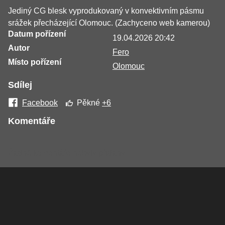
Jediný CG blesk vyprodukovaný v konvektivním pásmu
srážek přecházející Olomouc. (Zachyceno web kamerou)
Datum pořízení
19.04.2026 20:42
Autor
Fero
Místo pořízení
Olomouc
Sdílej
Facebook
Pěkné
+6
Komentáře
Žádné komentáře nebyly přidány.