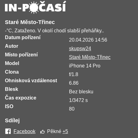
Staré Město-Třinec
-°C, Zataženo. V okolí chodí slabší přeháňky..
Datum pořízení
20.04.2026 14:56
Autor
skupsw24
Místo pořízení
Staré Město-Třinec
Model
iPhone 14 Pro
Clona
f/1.8
Ohnisková vzdálenost
6.86
Blesk
Bez blesku
Čas expozice
1/3472 s
ISO
80
Sdílej
Facebook
Pěkné
+5