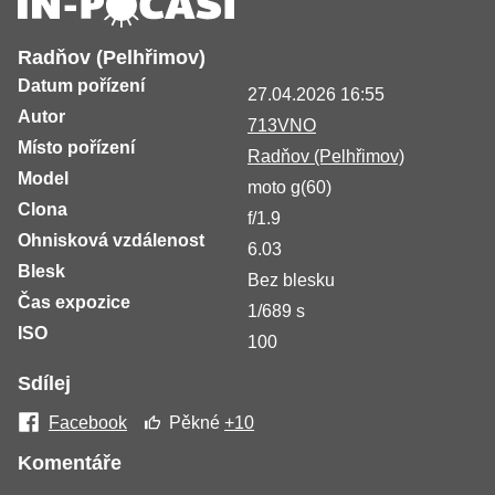
Radňov (Pelhřimov)
Datum pořízení
27.04.2026 16:55
Autor
713VNO
Místo pořízení
Radňov (Pelhřimov)
Model
moto g(60)
Clona
f/1.9
Ohnisková vzdálenost
6.03
Blesk
Bez blesku
Čas expozice
1/689 s
ISO
100
Sdílej
Facebook
Pěkné
+10
Komentáře