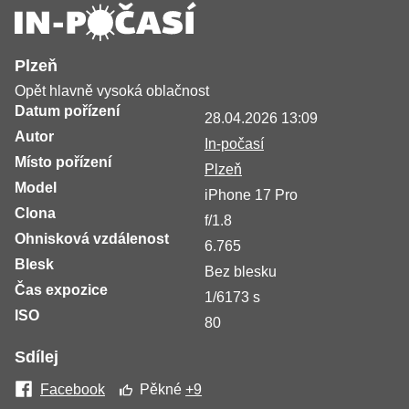
Plzeň
Opět hlavně vysoká oblačnost
Datum pořízení
28.04.2026 13:09
Autor
In-počasí
Místo pořízení
Plzeň
Model
iPhone 17 Pro
Clona
f/1.8
Ohnisková vzdálenost
6.765
Blesk
Bez blesku
Čas expozice
1/6173 s
ISO
80
Sdílej
Facebook
Pěkné
+9