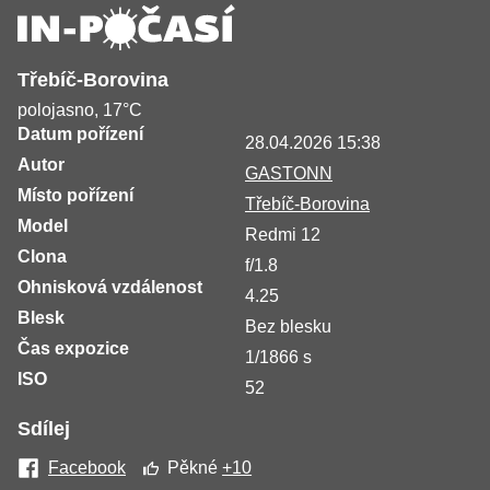
Třebíč-Borovina
polojasno, 17°C
Datum pořízení
28.04.2026 15:38
Autor
GASTONN
Místo pořízení
Třebíč-Borovina
Model
Redmi 12
Clona
f/1.8
Ohnisková vzdálenost
4.25
Blesk
Bez blesku
Čas expozice
1/1866 s
ISO
52
Sdílej
Facebook
Pěkné
+10