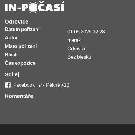
Odrovice
Datum pořízení
01.05.2026 12:28
Autor
marek
Místo pořízení
Odrovice
Blesk
Bez blesku
Čas expozice
Sdílej
Facebook
Pěkné
+10
Komentáře
Žádné komentáře nebyly přidány.