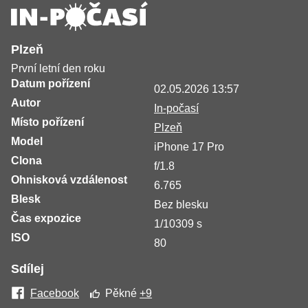
Plzeň
První letní den roku
Datum pořízení
02.05.2026 13:57
Autor
In-počasí
Místo pořízení
Plzeň
Model
iPhone 17 Pro
Clona
f/1.8
Ohnisková vzdálenost
6.765
Blesk
Bez blesku
Čas expozice
1/10309 s
ISO
80
Sdílej
Facebook
Pěkné
+9