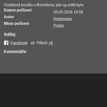
Vzdálená bouřka u Benešova, pár cg vidět bylo
Datum pořízení
05.05.2026 16:56
Autor
Horkeypes
Místo pořízení
Praha
Sdílej
Facebook
Pěkné
+8
Komentáře
Žádné komentáře nebyly přidány.